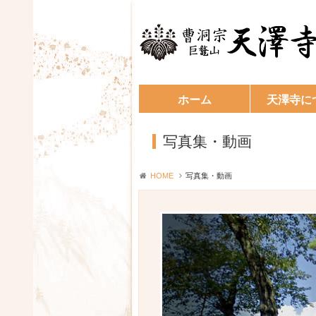
ホーム
天澤寺に
写真集・動画
HOME
写真集・動画